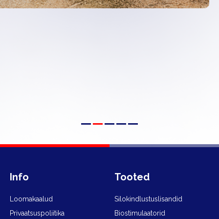
Info
Tooted
Loomakaalud
Silokindlustuslisandid
Privaatsuspoliitika
Biostimulaatorid