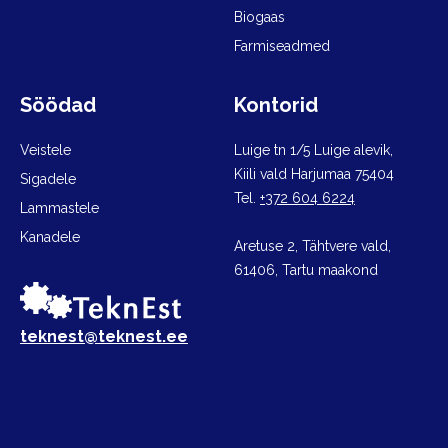
Biogaas
Farmiseadmed
Söödad
Kontorid
Veistele
Luige tn 1/5 Luige alevik,
Kiili vald Harjumaa 75404
Sigadele
Tel.
+372 604 6224
Lammastele
Kanadele
Aretuse 2, Tähtvere vald,
61406, Tartu maakond
teknest@teknest.ee
Made by