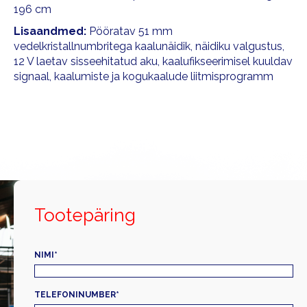
196 cm
Lisaandmed:
Pööratav 51 mm
vedelkristallnumbritega kaalunäidik, näidiku valgustus,
12 V laetav sisseehitatud aku, kaalufikseerimisel kuuldav
signaal, kaalumiste ja kogukaalude liitmisprogramm
Tootepäring
NIMI
*
TELEFONINUMBER
*