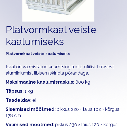
Platvormkaal veiste
kaalumiseks
Platvormkaal veiste kaalumiseks
Kaal on valmistatud kuumtsingitud profiilist terasest
alumiiniumist libisemiskindla põrandaga.
Maksimaalne kaalumisraskus:
800 kg
Täpsus:
1 kg
Taadeldav
: ei
Sisemised mõõtmed:
pikkus 220 × laius 102 × kõrgus
178 cm
Välimised mõõtmed
: pikkus 230 × laius 120 × kõrgus